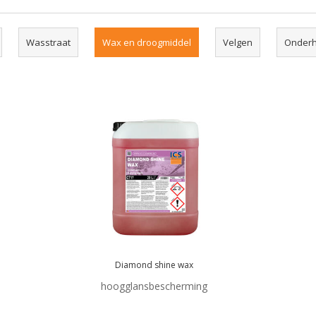
Wasstraat
Wax en droogmiddel
Velgen
Onderho
Diamond shine wax
hoogglansbescherming