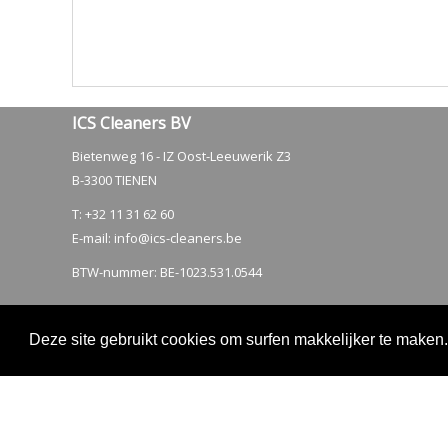
ICS Cleaners BV
Bietenweg 16 - IZ Oost-Leeuwerik Z3
B-3300 TIENEN
T: +32 11 31 62 60
E-mail:
info@ics-cleaners.be
BTW-nummer: BE-1023.531.0544
Deze site gebruikt cookies om surfen makkelijker te maken
2026 - ICS Cleaners