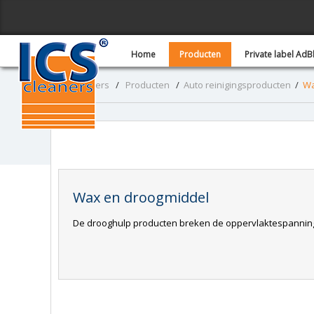
Home
Producten
Private label Ad
ICS - Cleaners
/
Producten
/
Auto reinigingsproducten
/
Wa
Wax en droogmiddel
De drooghulp producten breken de oppervlaktespanning 