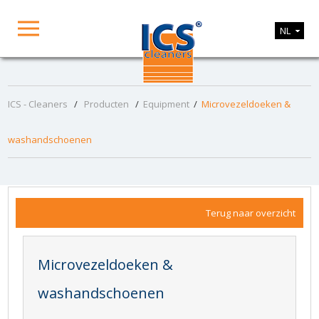
NL
ICS - Cleaners
/
Producten
/
Equipment
/
Microvezeldoeken &
washandschoenen
Terug naar overzicht
Microvezeldoeken &
washandschoenen