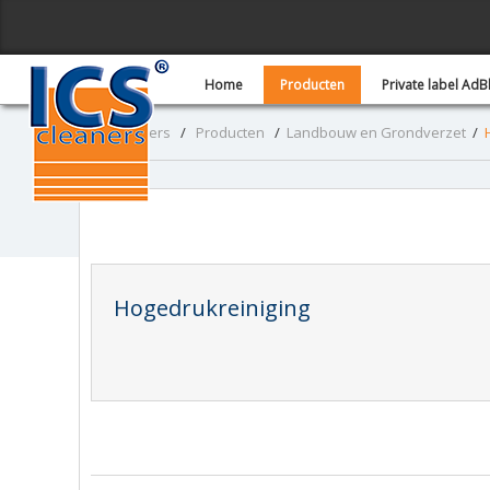
Home
Producten
Private label Ad
ICS - Cleaners
/
Producten
/
Landbouw en Grondverzet
/
Hogedrukreiniging