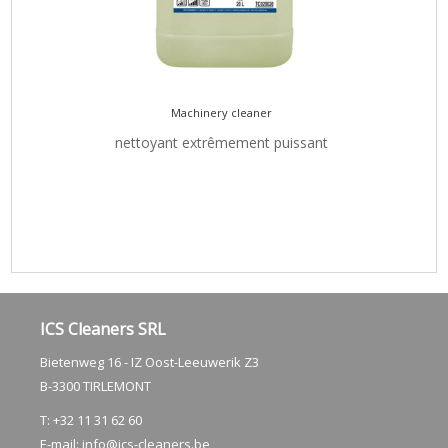
Machinery cleaner
nettoyant extrêmement puissant
ICS Cleaners SRL
Bietenweg 16 - IZ Oost-Leeuwerik Z3
​B-3300 TIRLEMONT
T: +32 11 31 62 60
E-mail:
info@ics-cleaners.be