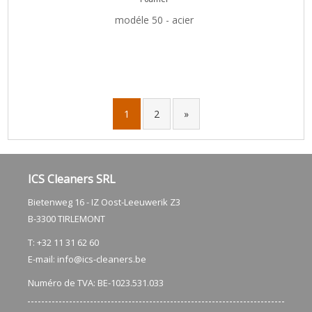
modéle 50 - acier
1
2
»
ICS Cleaners SRL
Bietenweg 16 - IZ Oost-Leeuwerik Z3
​B-3300 TIRLEMONT
T: +32 11 31 62 60
E-mail:
info@ics-cleaners.be
Numéro de TVA: BE-1023.531.033