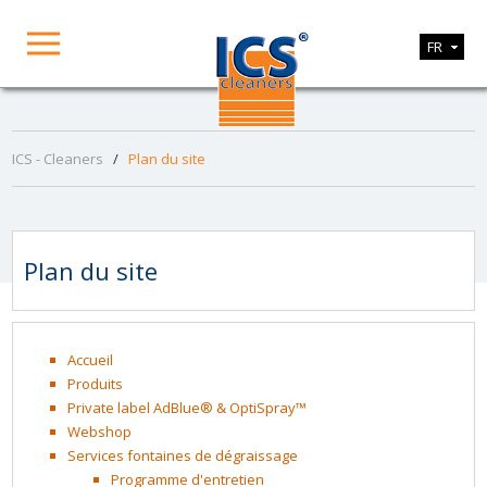
FR
ICS - Cleaners
/
Plan du site
Plan du site
Accueil
Produits
Private label AdBlue® & OptiSpray™
Webshop
Services fontaines de dégraissage
Programme d'entretien