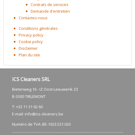
Contrats de services
Demande d'entretien
Contactez-nous
Conditions générales
Privacy policy
Cookie policy
Disclaimer
Plan du site
ICS Cleaners SRL
Bietenweg 16 - IZ Oost-Leeuwerik Z3
​B-3300 TIRLEMONT
T: +32 11 31 62 60
E-mail:
info@ics-cleaners.be
Numéro de TVA: BE-1023.531.033