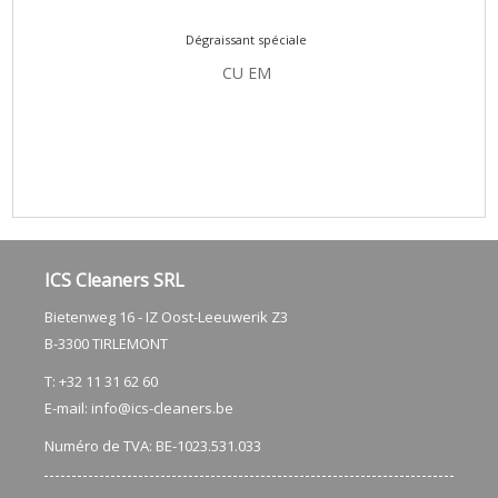
Dégraissant spéciale
CU EM
ICS Cleaners SRL
Bietenweg 16 - IZ Oost-Leeuwerik Z3
​B-3300 TIRLEMONT
T: +32 11 31 62 60
E-mail:
info@ics-cleaners.be
Numéro de TVA: BE-1023.531.033