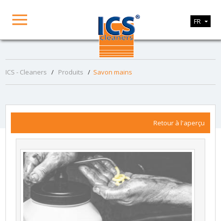
FR
ICS - Cleaners
/
Produits
/
Savon mains
Retour à l'aperçu