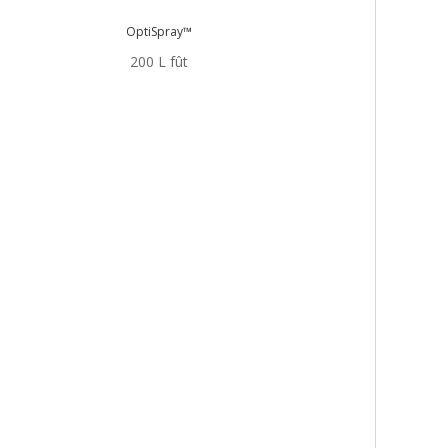
OptiSpray™
200 L fût