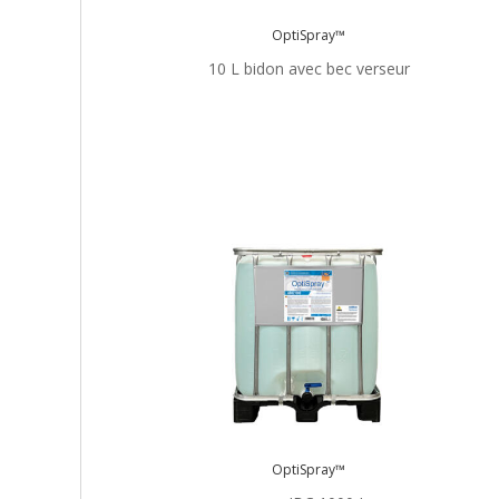
OptiSpray™
10 L bidon avec bec verseur
OptiSpray™