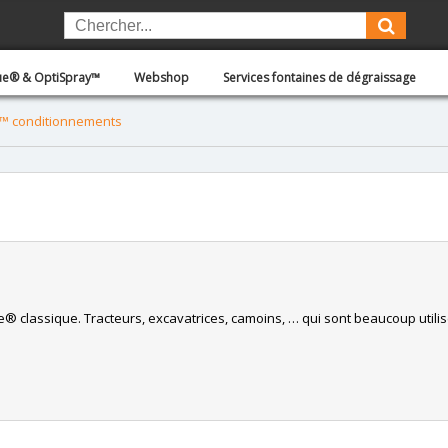
lue® & OptiSpray™
Webshop
Services fontaines de dégraissage
™ conditionnements
Blue® classique. Tracteurs, excavatrices, camoins, … qui sont beaucoup uti