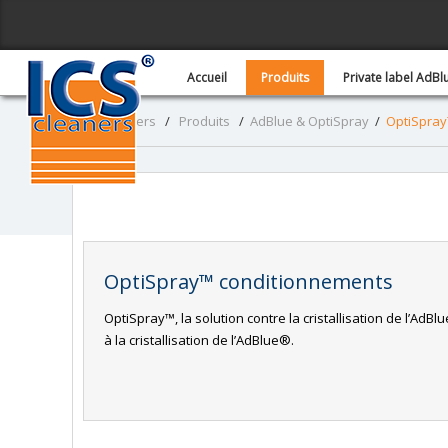
Accueil
Produits
Private label AdB
ICS - Cleaners
/
Produits
/
AdBlue & OptiSpray
/
OptiSpray
OptiSpray™ conditionnements
OptiSpray™, la solution contre la cristallisation de l’Ad
à la cristallisation de l’AdBlue®.