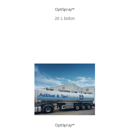
OptiSpray™
20 L bidon
OptiSpray™