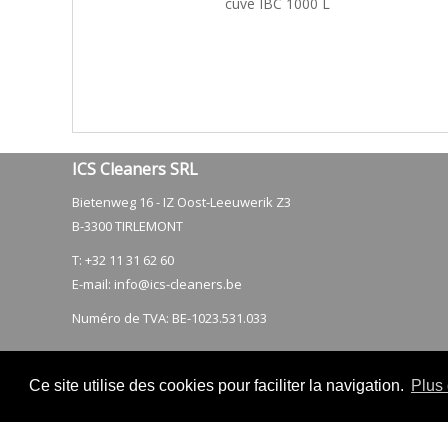
cuve IBC 1000 L
ICS Cleaners SRL
Bietenweg 16 - IZ Oost-Leeuwerik Z3
​B-3300 TIRLEMONT
T: +32 11 31 62 60
E-mail:
info@ics-cleaners.be
Numéro de TVA: BE-1023.531.033
Ce site utilise des cookies pour faciliter la navigation.
Plus 
2026 - ICS Cleaners