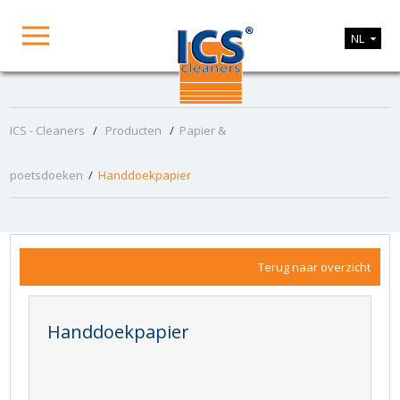
NL
ICS - Cleaners
/
Producten
/
Papier &
poetsdoeken
/
Handdoekpapier
Terug naar overzicht
Handdoekpapier