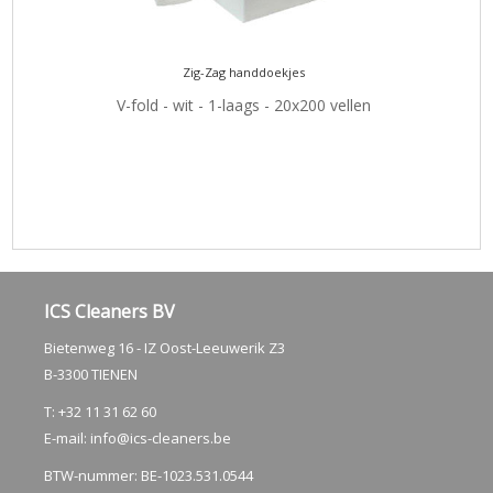
Zig-Zag handdoekjes
V-fold - wit - 1-laags - 20x200 vellen
ICS Cleaners BV
Bietenweg 16 - IZ Oost-Leeuwerik Z3
B-3300 TIENEN
T: +32 11 31 62 60
E-mail:
info@ics-cleaners.be
BTW-nummer: BE-1023.531.0544