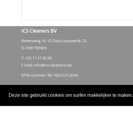
ICS Cleaners BV
Bietenweg 16 - IZ Oost-Leeuwerik Z3
B-3300 TIENEN
T: +32 11 31 62 60
E-mail:
info@ics-cleaners.be
BTW-nummer: BE-1023.531.0544
Deze site gebruikt cookies om surfen makkelijker te maken
2026 - ICS Cleaners