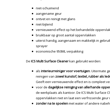
niet-schuimend
aangename geur
ontvet en reinigt met glans
niet-bijtend
vernieuwend effect op het behandelde oppervla
bruikbaar op groot aantal oppervlakken
uiterst handig, aangenaam en makkelijk in gebrui
sprayer
economische 950ML verpakking
De
ICS Multi Surface Cleaner
kan gebruikt worden:
als
interieurreiniger voor voertuigen
. Uitermate g
reinigen van
zowel kunstof, textiel, rubber als led
Geeft een vernieuwende effect en is compleet veil
voor de
dagelijkse reiniging van allerhande oppe
de werkplaats als kantoor. De ICS Multi Surface 
oppervlakken niet en laat een verfrissende geur 
zonder na te spoelen
met water of andere nabeh