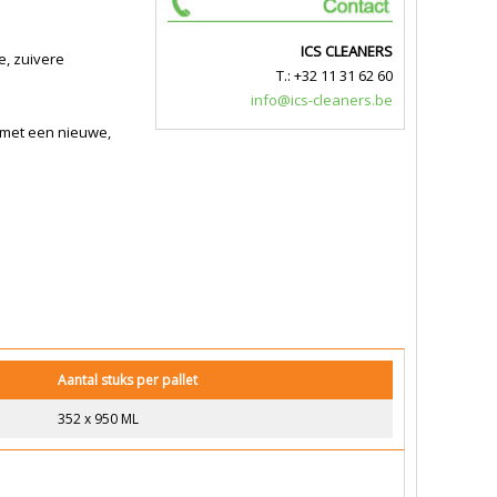
ICS CLEANERS
e, zuivere
T.: +32 11 31 62 60
info@ics-cleaners.be
 met een nieuwe,
Aantal stuks per pallet
352 x 950 ML