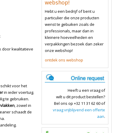
webshop!
Hebt u een bedrijf of bent u
particulier die onze producten
wenst te gebuiken zoals de
professionals, maar dan in
k
kleinere hoeveelheden en
verpakkingen bezoek dan zeker
k door kwalitatieve
onze webshop!
ontdek ons webshop
eschikt voor het
Heeft u een vraag of
er
in ieder voertuig.
wilt u dit product bestellen?
ig te gebruiken.
Bel ons op +32 11 31 62 60 of
rvlakken
, zowel in
vraag vrijblijvend een offerte
Cleaner schaadt de
aan
.
na.
andeling.