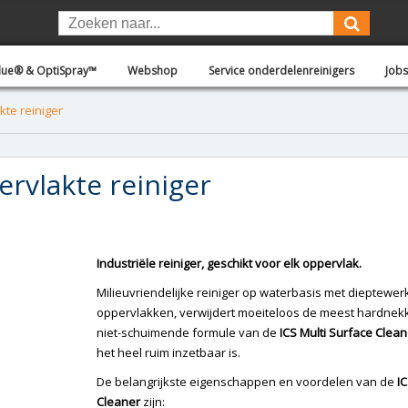
Blue® & OptiSpray™
Webshop
Service onderdelenreinigers
Jobs
kte reiniger
ervlakte reiniger
Industriële reiniger, geschikt voor elk oppervlak.
Milieuvriendelijke reiniger op waterbasis met dieptewerk
oppervlakken, verwijdert moeiteloos de meest hardnekki
niet-schuimende formule van de
ICS Multi Surface Clea
het heel ruim inzetbaar is.
De belangrijkste eigenschappen en voordelen van de
I
Cleaner
zijn: