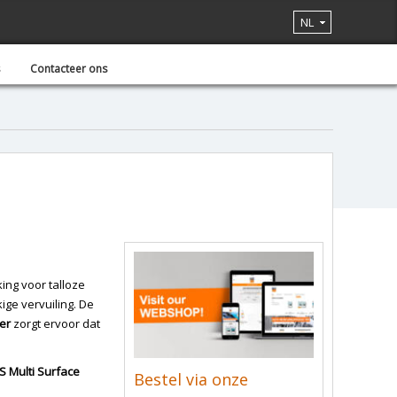
NL
Contacteer ons
ing voor talloze
ge vervuiling. De
ner
zorgt ervoor dat
CS Multi Surface
Bestel via onze