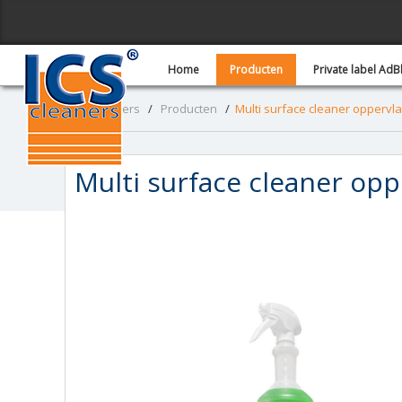
Home
Producten
Private label Ad
ICS - Cleaners
/
Producten
/
Multi surface cleaner oppervla
Multi surface cleaner opp