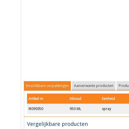
Beschikbare verpakkingen
Aanverwante producten
Produc
Artikel nr.
Inhoud
Eenheid
IR09S950
950 ML
spray
Vergelijkbare producten