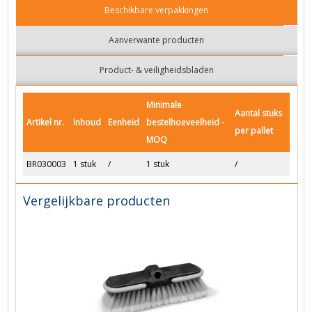
Beschikbare verpakkingen
Aanverwante producten
Product- & veiligheidsbladen
Minimale
Aantal stuks
Artikel nr.
Inhoud
Eenheid
bestelhoeveelheid -
per pallet
MOQ
BR030003
1 stuk
/
1 stuk
/
Vergelijkbare producten