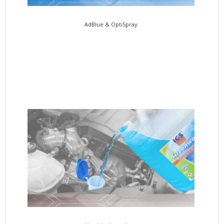
AdBlue & OptiSpray