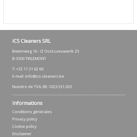
ICS Cleaners SRL
Bietenweg 16 - IZ Oost-Leeuwerik Z3
​B-3300 TIRLEMONT
T: +32 11 31 62 60
E-mail:
info@ics-cleaners.be
Numéro de TVA: BE-1023.531.033
Informations
Conditions générales
Privacy policy
Cookie policy
Disclaimer