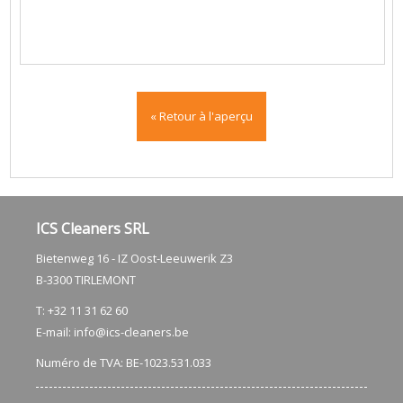
« Retour à l'aperçu
ICS Cleaners SRL
Bietenweg 16 - IZ Oost-Leeuwerik Z3
​B-3300 TIRLEMONT
T: +32 11 31 62 60
E-mail:
info@ics-cleaners.be
Numéro de TVA: BE-1023.531.033