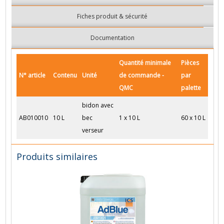
Fiches produit & sécurité
Documentation
Quantité minimale
Pièces
N° article
Contenu
Unité
de commande -
par
QMC
palette
bidon avec
AB010010
10 L
bec
1 x 10 L
60 x 10 L
verseur
Produits similaires