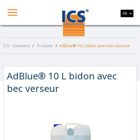
FR
ICS - Cleaners
/
Produits
/
AdBlue® 10 L bidon avec bec verseur
AdBlue® 10 L bidon avec
bec verseur