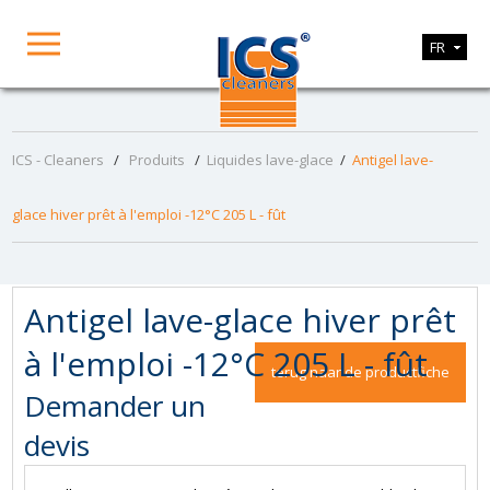
FR
ICS - Cleaners
/
Produits
/
Liquides lave-glace
/
Antigel lave-
glace hiver prêt à l'emploi -12°C 205 L - fût
Antigel lave-glace hiver prêt
à l'emploi -12°C 205 L - fût
terug naar de productfiche
Demander un
devis