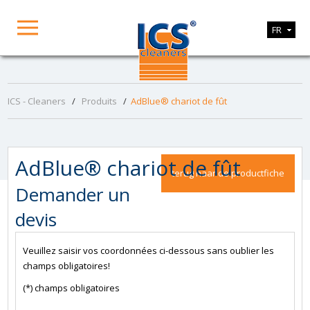
FR
ICS - Cleaners
/
Produits
/
AdBlue® chariot de fût
AdBlue® chariot de fût
terug naar de productfiche
Demander un
devis
Veuillez saisir vos coordonnées ci-dessous sans oublier les
champs obligatoires!
(*) champs obligatoires