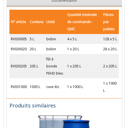
Documentation
Quantité minimale
Pièces
N° article
Contenu
Unité
de commande -
par
QMC
palette
RV030005
5 L
bidon
4 x 5 L
128 x 5 L
RV030020
20 L
bidon
1 x 20 L
28 x 20 L
fût à
RV030205
205 L
bonde
1 x 205 L
2 x 205 L
PEHD bleu
1 x 1000
RV031000
1000 L
cuve ibc
1 x 1000 L
L
Produits similaires