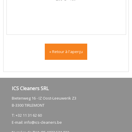
« Retour à l'aperçu
ICS Cleaners SRL
Bietenweg 16 - IZ Oost-Leeuwerik Z3
​B-3300 TIRLEMONT
T: +32 11 31 62 60
E-mail:
info@ics-cleaners.be