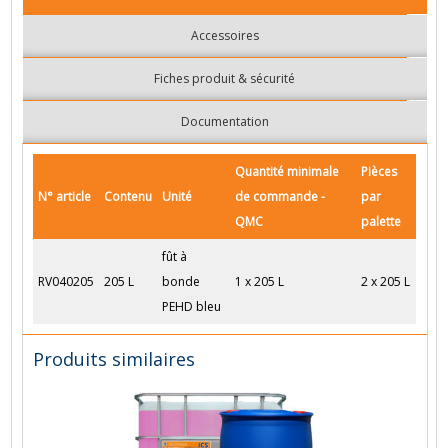
Accessoires
Fiches produit & sécurité
Documentation
Quantité minimale
Pièces
N° article
Contenu
Unité
de commande -
par
QMC
palette
fût à
RV040205
205 L
bonde
1 x 205 L
2 x 205 L
PEHD bleu
Produits similaires