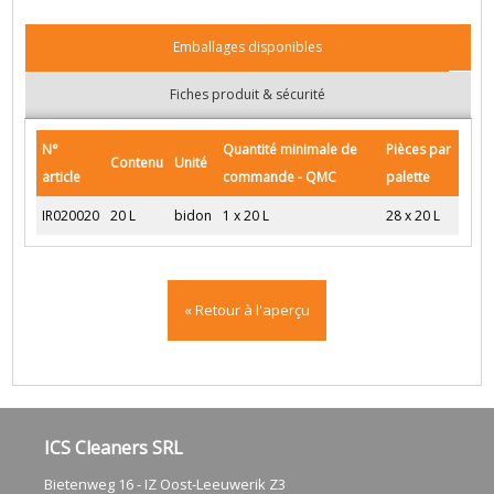
Emballages disponibles
Fiches produit & sécurité
N°
Quantité minimale de
Pièces par
Contenu
Unité
article
commande - QMC
palette
IR020020
20 L
bidon
1 x 20 L
28 x 20 L
« Retour à l'aperçu
ICS Cleaners SRL
Bietenweg 16 - IZ Oost-Leeuwerik Z3